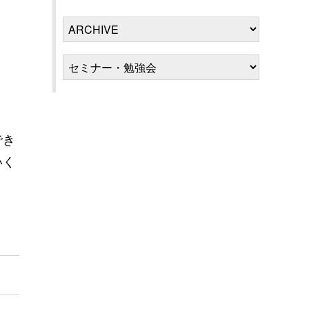
ま
でき
いく