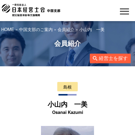
HOME
»
中国支部のご案内
»
会員紹介
» 小山内 一美
会員紹介
経営士を探す
島根
小山内 一美
Osanai Kazumi