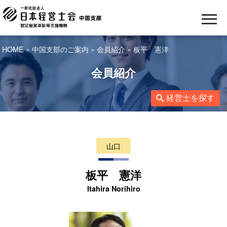
HOME
»
中国支部のご案内
»
会員紹介
» 板平 憲洋
会員紹介
経営士を探す
山口
板平 憲洋
Itahira Norihiro